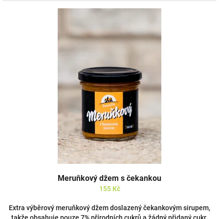
Meruňkový džem s čekankou
155 Kč
Extra výběrový meruňkový džem doslazený čekankovým sirupem,
takže obsahuje pouze 7% přírodních cukrů a žádný přidaný cukr.