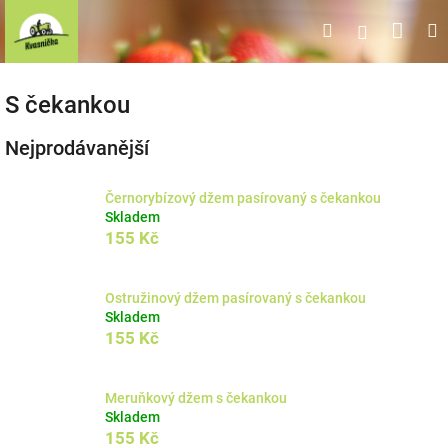
Přejít
Náku
Hledat
M
Přihlášen
na
obsah
koší
S čekankou
Nejprodávanější
Černorybízový džem pasírovaný s čekankou
Skladem
155 Kč
Ostružinový džem pasírovaný s čekankou
Skladem
155 Kč
Meruňkový džem s čekankou
Skladem
155 Kč