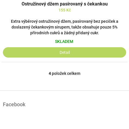
Ostružinový džem pasírovaný s čekankou
155 Kč
Extra výběrový ostružinový džem, pasírovaný bez peciček a
doslazený čekankovým sirupem, takže obsahuje pouze 5%
přírodních cukrů a žádný přidaný cukr.
SKLADEM
Detail
4
položek celkem
O
v
l
á
Z
d
á
a
Facebook
p
c
a
í
t
p
í
r