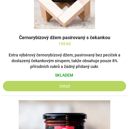
k
t
ů
Černorybízový džem pasírovaný s čekankou
155 Kč
Extra výběrový černorybízový džem, pasírovaný bez peciček a
doslazený čekankovým sirupem, takže obsahuje pouze 8%
přírodních cukrů a žádný přidaný cukr.
SKLADEM
Detail