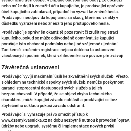
svého hesla třetí osobě. V případě odůvodněné obavy, že dochází
nebo může dojít k zneužití účtu kupujícího, je prodávající oprávněn
účet kupujícího zablokovat, případně ho vyzvat ke změně hesla.
Prodávající neodpovídá kupujícímu za škody, které mu vznikly v
důsledku vyzrazení nebo zneužití jeho přístupového hesla.
Prodávající je oprávněn okamžitě pozastavit či zrušit registraci
kupujícího, pokud se může odůvodněně domnívat, že kupující
porušuje tyto obchodní podmínky nebo jiné vzájemné ujednání.
Zánikem či zrušením registrace nejsou dotčena ta ustanovení
všeobecných podmínek, která vzhledem ke své povaze přetrvávají.
Závěrečná ustanovení
Prodávající vyvíjí maximální úsilí ke zkvalitnění svých služeb. Přesto,
s ohledem na technické aspekty svých služeb, nemůže poskytnout
garanci stoprocentní dostupnosti svých služeb a jejich
bezporuchovosti. V případě, že se objeví chyba technického
charakteru, může kupující závadu nahlásit a prodávající se bez
zbytečného odkladu pokusí závadu odstranit.
Prodávající si vyhrazuje právo omezit přístup k
www.dzemykvasnicka.cz na dobu nezbytně nutnou k provedení oprav,
údržby nebo upgradu systému či implementace nových prvků