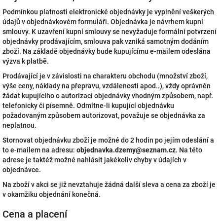
Podmínkou platnosti elektronické objednávky je vyplnění veškerých
údajů v objednávkovém formuláři. Objednávka je návrhem kupní
smlouvy. K uzavření kupní smlouvy se nevyžaduje formální potvrzení
objednávky prodávajícím, smlouva pak vzniká samotným dodáním
zboží. Na základě objednávky bude kupujícímu e-mailem odeslána
výzva k platbě.
Prodávající je v závislosti na charakteru obchodu (množství zboží,
výše ceny, náklady na přepravu, vzdálenosti apod..), vždy oprávněn
žádat kupujícího o autorizaci objednávky vhodným způsobem, např.
telefonicky či písemně. Odmítne-li kupující objednávku
požadovaným způsobem autorizovat, považuje se objednávka za
neplatnou.
Stornovat objednávku zboží je možné do 2 hodin po jejím odeslání a
to e-mailem na adresu:
objednavka.dzemy@seznam.cz
. Na této
adrese je taktéž možné nahlásit jakékoliv chyby v údajích v
objednávce.
Na zboží v akci se již nevztahuje žádná další sleva a cena za zboží je
v okamžiku objednání konečná.
Cena a placení