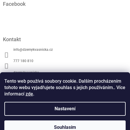
Facebook
p
a
t
í
Kontakt
info
@
dzemykvasnicka.cz
777 180 810
dzemykvasnicka
Tento web používá soubory cookie. Dalším procházením
dzemykvasnicka
tohoto webu vyjadřujete souhlas s jejich používáním.. Více
informací
zde
.
www.dzemykvasnicka.cz
Ochrana osovních údajů
Nastavení
Kde koupíte naše džemy
Obchodní podmínky
Copyright 2026
Džemy Kvasnička
. Všechna práva
Souhlasím
Vytvořil Shoptet