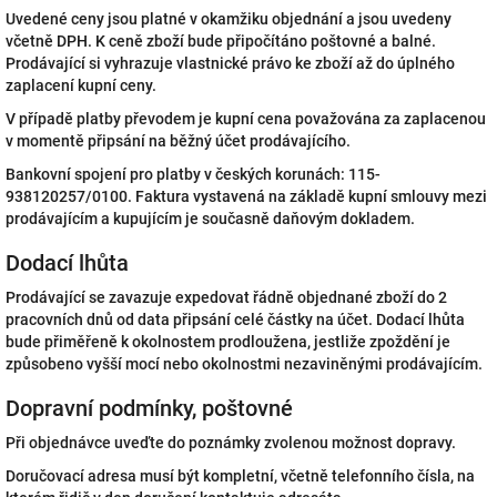
Uvedené ceny jsou platné v okamžiku objednání a jsou uvedeny
včetně DPH. K ceně zboží bude připočítáno poštovné a balné.
Prodávající si vyhrazuje vlastnické právo ke zboží až do úplného
zaplacení kupní ceny.
V případě platby převodem je kupní cena považována za zaplacenou
v momentě připsání na běžný účet prodávajícího.
Bankovní spojení pro platby v českých korunách: 115-
938120257/0100. Faktura vystavená na základě kupní smlouvy mezi
prodávajícím a kupujícím je současně daňovým dokladem.
Dodací lhůta
Prodávající se zavazuje expedovat řádně objednané zboží do 2
pracovních dnů od data připsání celé částky na účet. Dodací lhůta
bude přiměřeně k okolnostem prodloužena, jestliže zpoždění je
způsobeno vyšší mocí nebo okolnostmi nezaviněnými prodávajícím.
Dopravní podmínky, poštovné
Při objednávce uveďte do poznámky zvolenou možnost dopravy.
Doručovací adresa musí být kompletní, včetně telefonního čísla, na