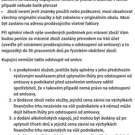
případě nebude balík převzat
zboží nesmí jevit známky použití nebo poškození, musí obsahovat
všechny originální visačky a být zabaleno v originálním obalu. Musí
být zasláno na adresu prodávajícího včetně faktury
Při splnění všech výše uvedených podmínek pro vrácení zboží Vám
budou peníze za vrácené zboží zaslány převodem na Váš účet
(uveďte při oznámení prodávajícímu o odstoupení od smlouvy) a to
nejpozději do 5ti pracovních dnů po fyzickém obdržení zboží.
Kupující nemůže takto odstoupit od smluv:
o poskytování služeb, jestliže byly splněny s jeho předchozím
výslovným souhlasem před uplynutím lhůty pro odstoupení od
smlouvy a podnikatel před uzavřením smlouvy sdělil
spotřebiteli, že v takovém případě nemá právo na odstoupení
od smlouvy,
o dodávce zboží nebo služby, jejichž cena závisí na výchylkách
finančního trhu nezávisle na vůli podnikatele a k němuž může
dojít během lhůty pro odstoupení od smlouvy,
o dodání alkoholických nápojů, jež mohou být dodány až po
uplynutí třiceti dnů a jejichž cena závisí na výchylkách
finančního trhu nezávislých na vůli podnikatele,