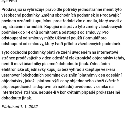
systému.
Prodávající si vyhrazuje právo dle potřeby jednostranně měnit tyto
všeobecné podmínky. Změnu obchodních podmínek je Prodávající
povinen oznámit kupujícímu prostřednictvím e-mailu, který uvedl v
registračním formuláři. Kupující má právo tyto změny všeobecných
podmínek do 14 dnů odmítnout a odstoupit od smlouvy. Pro
odstoupení od smlouvy může Uživatel použít Formulář pro
odstoupení od smlouvy, který tvoří přílohu všeobecných podmínek.
Tyto obchodní podmínky platí ve znění uvedeném na internetové
stránce prodávajícího v den odeslání elektronické objednávky tehdy,
není-li mezi účastníky písemně dohodnuto jinak. Odesláním
elektronické objednávky kupující bez výhrad akceptuje veškerá
ustanovení obchodních podmínek ve znění platném v den odeslání
objednávky , jakož i platnou výši ceny objednaného zboží (včetně
příp. expedičních a dopravních nákladů) uvedenou v ceníku na
internetové stránce, nebude-li v konkrétním případě prokazatelně
dohodnuto jinak.
Platné od 1. 1. 2022
Z
á