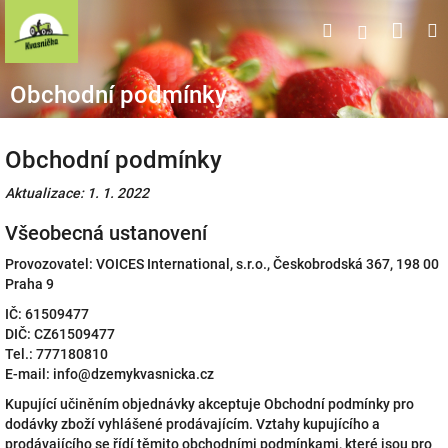
Přejít
Náku
Hledat
M
Přihlášen
na
obsah
koší
Obchodní podmínky
Obchodní podmínky
Aktualizace: 1. 1. 2022
Všeobecná ustanovení
Provozovatel: VOICES International, s.r.o., Českobrodská 367, 198 00
Praha 9
IČ: 61509477
DIČ: CZ61509477
Tel.: 777180810
E-mail: info@dzemykvasnicka.cz
Kupující učiněním objednávky akceptuje Obchodní podmínky pro
dodávky zboží vyhlášené prodávajícím. Vztahy kupujícího a
prodávajícího se řídí těmito obchodními podmínkami, které jsou pro