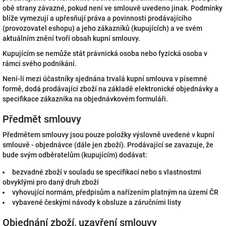
obě strany závazné, pokud není ve smlouvě uvedeno jinak. Podmínky
blíže vymezují a upřesňují práva a povinnosti prodávajícího
(provozovatel eshopu) a jeho zákazníků (kupujících) a ve svém
aktuálním znění tvoří obsah kupní smlouvy.
Kupujícím se nemůže stát právnická osoba nebo fyzická osoba v
rámci svého podnikání.
Není-li mezi účastníky sjednána trvalá kupní smlouva v písemné
formě, dodá prodávající zboží na základě elektronické objednávky a
specifikace zákazníka na objednávkovém formuláři.
Předmět smlouvy
Předmětem smlouvy jsou pouze položky výslovně uvedené v kupní
smlouvě - objednávce (dále jen zboží). Prodávající se zavazuje, že
bude svým odběratelům (kupujícím) dodávat:
bezvadné zboží v souladu se specifikací nebo s vlastnostmi
obvyklými pro daný druh zboží
vyhovující normám, předpisům a nařízením platným na území ČR
vybavené českými návody k obsluze a záručními listy
Objednání zboží, uzavření smlouvy