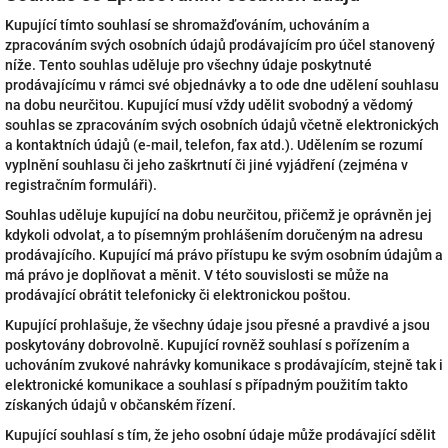
Kupující tímto souhlasí se shromažďováním, uchováním a
zpracováním svých osobních údajů prodávajícím pro účel stanovený
níže. Tento souhlas uděluje pro všechny údaje poskytnuté
prodávajícímu v rámci své objednávky a to ode dne udělení souhlasu
na dobu neurčitou. Kupující musí vždy udělit svobodný a vědomý
souhlas se zpracováním svých osobních údajů včetně elektronických
a kontaktních údajů (e-mail, telefon, fax atd.). Udělením se rozumí
vyplnění souhlasu či jeho zaškrtnutí či jiné vyjádření (zejména v
registračním formuláři).
Souhlas uděluje kupující na dobu neurčitou, přičemž je oprávněn jej
kdykoli odvolat, a to písemným prohlášením doručeným na adresu
prodávajícího. Kupující má právo přístupu ke svým osobním údajům a
má právo je doplňovat a měnit. V této souvislosti se může na
prodávající obrátit telefonicky či elektronickou poštou.
Kupující prohlašuje, že všechny údaje jsou přesné a pravdivé a jsou
poskytovány dobrovolně. Kupující rovněž souhlasí s pořízením a
uchováním zvukové nahrávky komunikace s prodávajícím, stejně tak i
elektronické komunikace a souhlasí s případným použitím takto
získaných údajů v občanském řízení.
Kupující souhlasí s tím, že jeho osobní údaje může prodávající sdělit