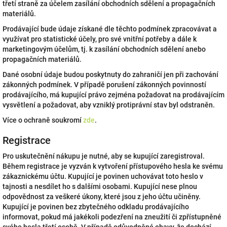
třetí straně za účelem zasílání obchodních sdělení a propagačních
materiálů.
Prodávající bude údaje získané dle těchto podmínek zpracovávat a
využívat pro statistické účely, pro své vnitřní potřeby a dále k
marketingovým účelům, tj. k zasílání obchodních sdělení anebo
propagačních materiálů.
Dané osobní údaje budou poskytnuty do zahraničí jen při zachování
zákonných podmínek. V případě porušení zákonných povinností
prodávajícího, má kupující právo zejména požadovat na prodávajícím
vysvětlení a požadovat, aby vzniklý protiprávní stav byl odstraněn.
Více o ochraně soukromí
zde
.
Registrace
Pro uskutečnění nákupu je nutné, aby se kupující zaregistroval.
Během registrace je vyzván k vytvoření přístupového hesla ke svému
zákaznickému účtu. Kupující je povinen uchovávat toto heslo v
tajnosti a nesdílet ho s dalšími osobami. Kupující nese plnou
odpovědnost za veškeré úkony, které jsou z jeho účtu učiněny.
Kupující je povinen bez zbytečného odkladu prodávajícího
informovat, pokud má jakékoli podezření na zneužití či zpřístupněné