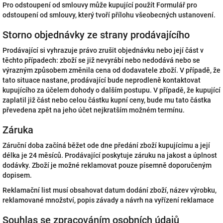
Pro odstoupení od smlouvy může kupující použít Formulář pro
odstoupení od smlouvy, který tvoří přílohu všeobecných ustanovení.
Storno objednávky ze strany prodávajícího
Prodávající si vyhrazuje právo zrušit objednávku nebo její část v
těchto případech: zboží se již nevyrábí nebo nedodává nebo se
výrazným způsobem změnila cena od dodavatele zboží. V případě, že
tato situace nastane, prodávající bude neprodleně kontaktovat
kupujícího za účelem dohody o dalším postupu. V případě, že kupující
zaplatil již část nebo celou částku kupní ceny, bude mu tato částka
převedena zpět na jeho účet nejkratším možném termínu.
Záruka
Záruční doba začíná běžet ode dne předání zboží kupujícímu a její
délka je 24 měsíců. Prodávající poskytuje záruku na jakost a úplnost
dodávky. Zboží je možné reklamovat pouze písemně doporučeným
dopisem.
Reklamační list musí obsahovat datum dodání zboží, název výrobku,
reklamované množství, popis závady a návrh na vyřízení reklamace
Souhlas se zpracováním osobních údajů