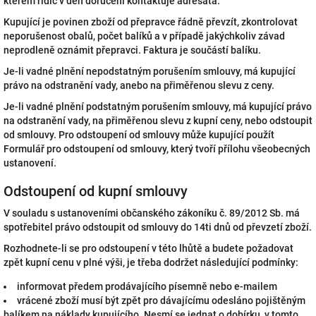
kterém řidič v den doručení kontaktuje adresáta.
Kupující je povinen zboží od přepravce řádně převzít, zkontrolovat
neporušenost obalů, počet balíků a v případě jakýchkoliv závad
neprodleně oznámit přepravci. Faktura je součástí balíku.
Je-li vadné plnění nepodstatným porušením smlouvy, má kupující
právo na odstranění vady, anebo na přiměřenou slevu z ceny.
Je-li vadné plnění podstatným porušením smlouvy, má kupující právo
na odstranění vady, na přiměřenou slevu z kupní ceny, nebo odstoupit
od smlouvy. Pro odstoupení od smlouvy může kupující použít
Formulář pro odstoupení od smlouvy, který tvoří přílohu všeobecných
ustanovení.
Odstoupení od kupní smlouvy
V souladu s ustanoveními občanského zákoníku č. 89/2012 Sb. má
spotřebitel právo odstoupit od smlouvy do 14ti dnů od převzetí zboží.
Rozhodnete-li se pro odstoupení v této lhůtě a budete požadovat
zpět kupní cenu v plné výši, je třeba dodržet následující podmínky:
informovat předem prodávajícího písemně nebo e-mailem
vrácené zboží musí být zpět pro dávajícímu odesláno pojištěným
balíkem na náklady kupujícího. Nesmí se jednat o dobírku, v tomto