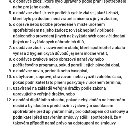
o dodávce zboží, které bylo upraveno podle přání spotřebitele
nebo pro jeho osobu,
o dodávce zboží, které podléhá rychlé zkáze, jakož i zboží,
které bylo po dodání nenávratně smíseno s jiným zbožím,
o opravě nebo údržbě provedené v místě určeném
spotřebitelem na jeho žádost; to však neplatí v případě
následného provedení jiných než vyžádaných oprav či dodání
jiných než vyžádaných náhradních dílů,
o dodávce zboží v uzavřeném obalu, které spotřebitel z obalu
vyňal a z hygienických důvodů jej není možné vrátit,
o dodávce zvukové nebo obrazové nahrávky nebo
počítačového programu, pokud porušil jejich původní obal,
o dodávce novin, periodik nebo časopisů,
o ubytování, dopravě, stravování nebo využití volného času,
pokud podnikatel tato plnění poskytuje v určeném termínu,
uzavírané na základě veřejné dražby podle zákona
upravujícího veřejné dražby, nebo
o dodání digitálního obsahu, pokud nebyl dodán na hmotném
nosiči a byl dodán s předchozím výslovným souhlasem
spotřebitele před uplynutím lhůty pro odstoupení od smlouvy a
podnikatel před uzavřením smlouvy sdělil spotřebiteli, že v
takovém případě nemá právo na odstoupení od smlouvy.