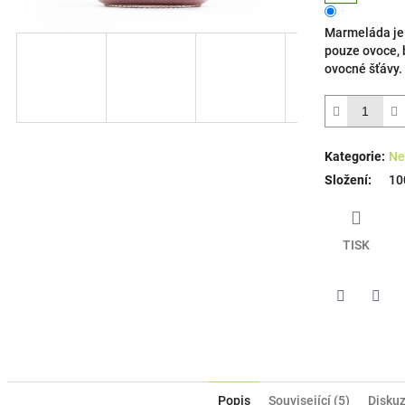
hvězdiček.
Marmeláda je
pouze ovoce, b
ovocné šťávy.
Kategorie
:
Ne
Složení
:
10
TISK
Pinterest
Twitt
Popis
Související (5)
Disku