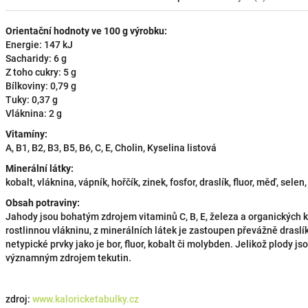
Orientační hodnoty ve 100 g výrobku:
Energie: 147 kJ
Sacharidy: 6 g
Z toho cukry: 5 g
Bílkoviny: 0,79 g
Tuky: 0,37 g
Vláknina: 2 g
Vitamíny:
A, B1, B2, B3, B5, B6, C, E, Cholin, Kyselina listová
Minerální látky:
kobalt, vláknina, vápník, hořčík, zinek, fosfor, draslík, fluor, měď, sele
Obsah potraviny:
Jahody jsou bohatým zdrojem vitaminů C, B, E, železa a organických k
rostlinnou vlákninu, z minerálních látek je zastoupen převážně draslík,
netypické prvky jako je bor, fluor, kobalt či molybden. Jelikož plody js
významným zdrojem tekutin.
zdroj:
www.kaloricketabulky.cz