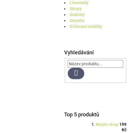
a
Limonády
n
Sirupy
e
Dobroty
l
Imunita
Grilovací omáčky
Vyhledávání
Hledat
Top 5 produktů
Mojito sirup
199
Kč