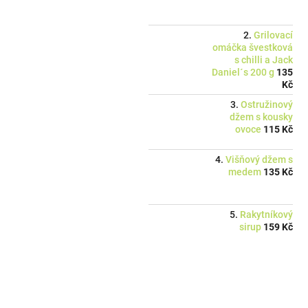
Grilovací
omáčka švestková
s chilli a Jack
Daniel´s 200 g
135
Kč
Ostružinový
džem s kousky
ovoce
115 Kč
Višňový džem s
medem
135 Kč
Rakytníkový
sirup
159 Kč