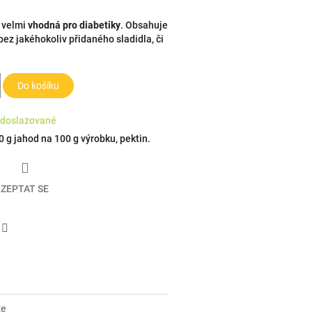
 velmi
vhodná pro diabetiky
. Obsahuje
ez jakéhokoliv přidaného sladidla, či
Do košíku
doslazované
0 g jahod na 100 g výrobku, pektin.
ZEPTAT SE
er
Facebook
ze