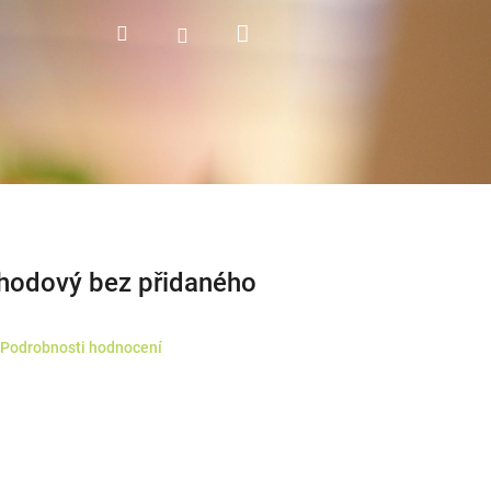
Nákupní
Hledat
Přihlášení
košík
hodový bez přidaného
Podrobnosti hodnocení