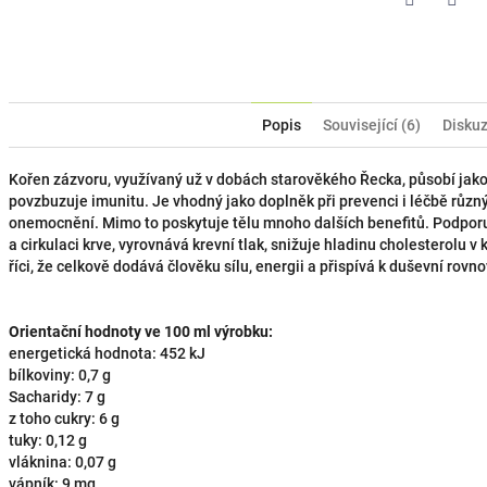
Pinterest
Twitt
Popis
Související (6)
Disku
Kořen zázvoru, využívaný už v dobách starověkého Řecka, působí jako 
povzbuzuje imunitu. Je vhodný jako doplněk při prevenci i léčbě různ
onemocnění. Mimo to poskytuje tělu mnoho dalších benefitů. Podporu
a cirkulaci krve, vyrovnává krevní tlak, snižuje hladinu cholesterolu v k
říci, že celkově dodává člověku sílu, energii a přispívá k duševní rovn
Orientační hodnoty ve 100 ml výrobku:
energetická hodnota: 452 kJ
bílkoviny: 0,7 g
Sacharidy: 7 g
z toho cukry: 6 g
tuky: 0,12 g
vláknina: 0,07 g
vápník: 9 mg