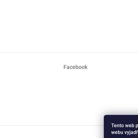
Z
á
Facebook
p
a
t
í
Tento web p
webu vyjadř
www.dzemyk