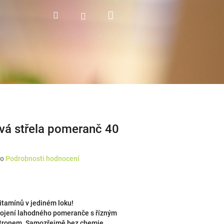
Nákupní
Hledat
Přihlášení
košík
vá střela pomeranč 40
o
Podrobnosti hodnocení
itamínů v jediném loku!
pojení lahodného pomeranče s řízným
itronem. Samozřejmě bez chemie,