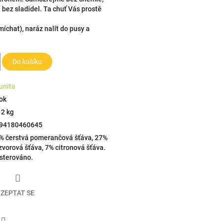
 bez sladidel. Ta chuť Vás prostě
íchat), naráz nalít do pusy a
Do košíku
unita
rok
12 kg
94180460645
% čerstvá pomerančová šťáva, 27%
zvorová šťáva, 7% citronová šťáva.
sterováno.
ZEPTAT SE