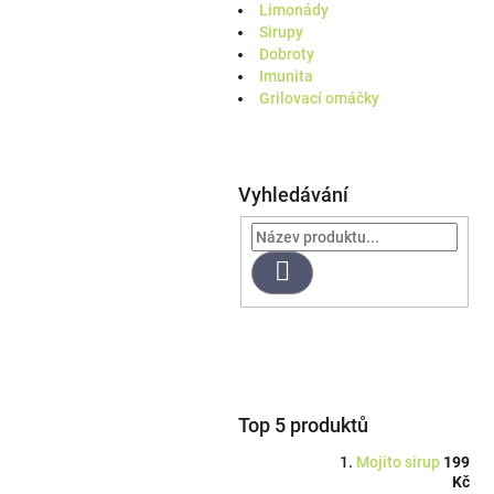
a
Limonády
n
Sirupy
e
Dobroty
l
Imunita
Grilovací omáčky
Vyhledávání
Hledat
Top 5 produktů
Mojito sirup
199
Kč