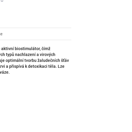
er
Facebook
ze
aktivní biostimulátor, čímž
ých typů nachlazení a virových
je optimální tvorbu žaludečních šťáv
rvi a přispívá k detoxikaci těla. Lze
ováze.