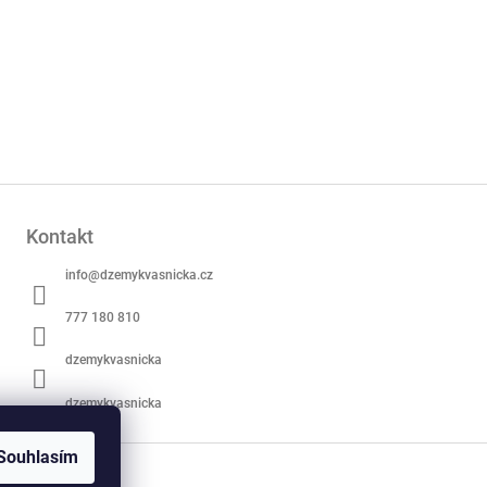
Kontakt
info
@
dzemykvasnicka.cz
777 180 810
dzemykvasnicka
dzemykvasnicka
Souhlasím
í podmínky