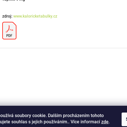
zdroj:
www.kaloricketabulky.cz
oužívá soubory cookie. Dalším procházením tohoto
ujete souhlas s jejich používáním.. Více informací
zde
.
vasnicka.cz
Ochrana osovních údajů
Kde koupíte naše džemy
Obchodn