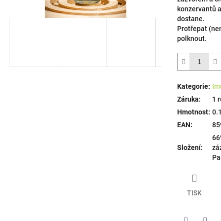
hvězdiček.
konzervantů a
dostane.
Protřepat (nem
polknout.
Kategorie
:
Im
Záruka
:
1 
Hmotnost
:
0.
EAN
:
85
66
Složení
:
zá
Pa
TISK