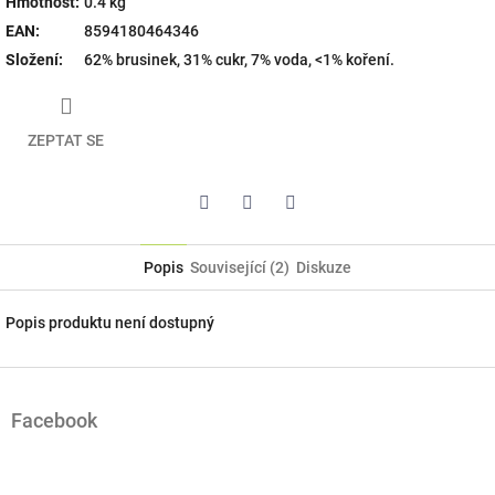
Hmotnost
:
0.4 kg
EAN
:
8594180464346
Složení
:
62% brusinek, 31% cukr, 7% voda, <1% koření.
ZEPTAT SE
Pinterest
Twitter
Facebook
Popis
Související (2)
Diskuze
Popis produktu není dostupný
Z
á
Facebook
p
a
t