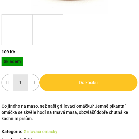
109 Kč
Měrná
Skladem
cena:
Do košíku
Co jiného na maso, než naši grillovací omáčku? Jemně pikantní
omáčka se skvěle hodí na tmavá masa, obzvlášť dobře chutná ke
kachním prsům.
Kategorie
:
Grilovací omáčky